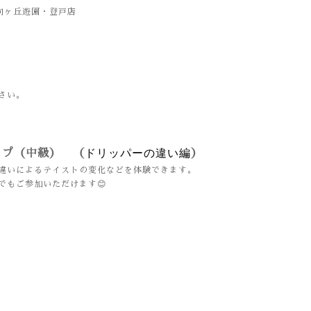
de 向ヶ丘遊園・登戸店
さい。
ドリッパーの違い編
ップ（中級） （
）
違いによるテイストの変化などを体験できます。
もご参加いただけます😊